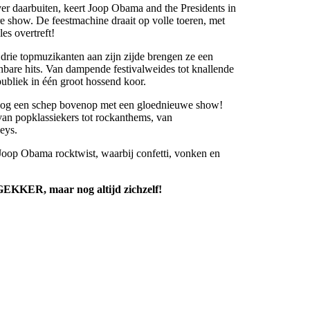
ver daarbuiten, keert Joop Obama and the Presidents in
e show. De feestmachine draait op volle toeren, met
es overtreft!
drie topmuzikanten aan zijn zijde brengen ze een
bare hits. Van dampende festivalweides tot knallende
publiek in één groot hossend koor.
 nog een schep bovenop met een gloednieuwe show!
 van popklassiekers tot rockanthems, van
eys.
Joop Obama rocktwist, waarbij confetti, vonken en
EKKER, maar nog altijd zichzelf!