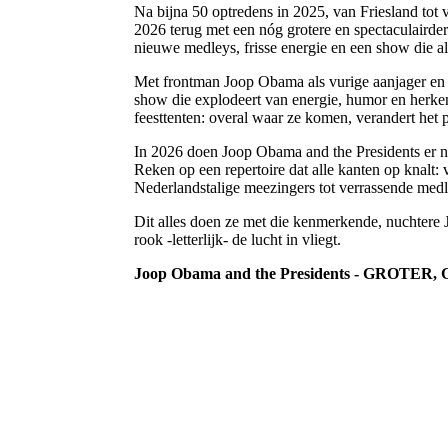
Na bijna 50 optredens in 2025, van Friesland tot 
2026 terug met een nóg grotere en spectaculairder
nieuwe medleys, frisse energie en een show die all
Met frontman Joop Obama als vurige aanjager en 
show die explodeert van energie, humor en herken
feesttenten: overal waar ze komen, verandert het 
In 2026 doen Joop Obama and the Presidents er
Reken op een repertoire dat alle kanten op knalt:
Nederlandstalige meezingers tot verrassende medl
Dit alles doen ze met die kenmerkende, nuchtere 
rook -letterlijk- de lucht in vliegt.
Joop Obama and the Presidents - GROTER, G