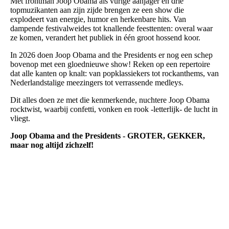
Met frontman Joop Obama als vurige aanjager en drie
topmuzikanten aan zijn zijde brengen ze een show die
explodeert van energie, humor en herkenbare hits. Van
dampende festivalweides tot knallende feesttenten: overal waar
ze komen, verandert het publiek in één groot hossend koor.
In 2026 doen Joop Obama and the Presidents er nog een schep
bovenop met een gloednieuwe show! Reken op een repertoire
dat alle kanten op knalt: van popklassiekers tot rockanthems, van
Nederlandstalige meezingers tot verrassende medleys.
Dit alles doen ze met die kenmerkende, nuchtere Joop Obama
rocktwist, waarbij confetti, vonken en rook -letterlijk- de lucht in
vliegt.
Joop Obama and the Presidents - GROTER, GEKKER,
maar nog altijd zichzelf!