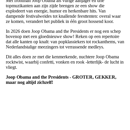
Met frontman Joop Obama als vurige aanjager en drie
topmuzikanten aan zijn zijde brengen ze een show die
explodeert van energie, humor en herkenbare hits. Van
dampende festivalweides tot knallende feesttenten: overal waar
ze komen, verandert het publiek in één groot hossend koor.
In 2026 doen Joop Obama and the Presidents er nog een schep
bovenop met een gloednieuwe show! Reken op een repertoire
dat alle kanten op knalt: van popklassiekers tot rockanthems, van
Nederlandstalige meezingers tot verrassende medleys.
Dit alles doen ze met die kenmerkende, nuchtere Joop Obama
rocktwist, waarbij confetti, vonken en rook -letterlijk- de lucht in
vliegt.
Joop Obama and the Presidents - GROTER, GEKKER,
maar nog altijd zichzelf!