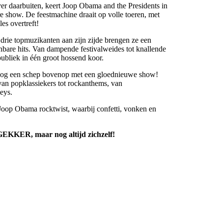
ver daarbuiten, keert Joop Obama and the Presidents in
e show. De feestmachine draait op volle toeren, met
es overtreft!
drie topmuzikanten aan zijn zijde brengen ze een
bare hits. Van dampende festivalweides tot knallende
publiek in één groot hossend koor.
 nog een schep bovenop met een gloednieuwe show!
 van popklassiekers tot rockanthems, van
eys.
Joop Obama rocktwist, waarbij confetti, vonken en
EKKER, maar nog altijd zichzelf!