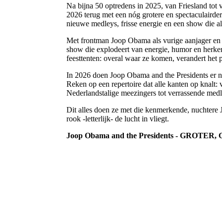
Na bijna 50 optredens in 2025, van Friesland tot 
2026 terug met een nóg grotere en spectaculairder
nieuwe medleys, frisse energie en een show die all
Met frontman Joop Obama als vurige aanjager en 
show die explodeert van energie, humor en herken
feesttenten: overal waar ze komen, verandert het 
In 2026 doen Joop Obama and the Presidents er
Reken op een repertoire dat alle kanten op knalt:
Nederlandstalige meezingers tot verrassende medl
Dit alles doen ze met die kenmerkende, nuchtere 
rook -letterlijk- de lucht in vliegt.
Joop Obama and the Presidents - GROTER, G