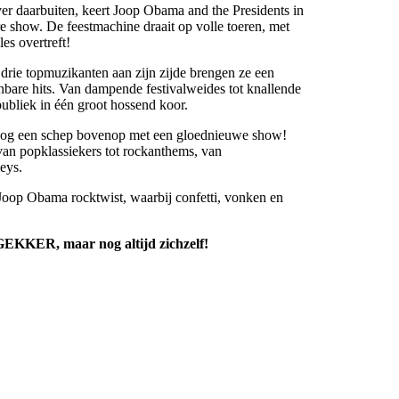
ver daarbuiten, keert Joop Obama and the Presidents in
e show. De feestmachine draait op volle toeren, met
es overtreft!
drie topmuzikanten aan zijn zijde brengen ze een
bare hits. Van dampende festivalweides tot knallende
publiek in één groot hossend koor.
 nog een schep bovenop met een gloednieuwe show!
 van popklassiekers tot rockanthems, van
eys.
Joop Obama rocktwist, waarbij confetti, vonken en
EKKER, maar nog altijd zichzelf!