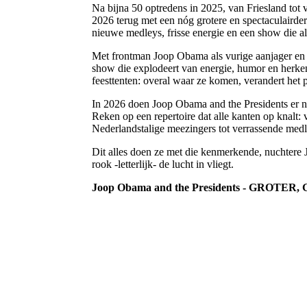
Na bijna 50 optredens in 2025, van Friesland tot 
2026 terug met een nóg grotere en spectaculairder
nieuwe medleys, frisse energie en een show die all
Met frontman Joop Obama als vurige aanjager en 
show die explodeert van energie, humor en herken
feesttenten: overal waar ze komen, verandert het 
In 2026 doen Joop Obama and the Presidents er
Reken op een repertoire dat alle kanten op knalt:
Nederlandstalige meezingers tot verrassende medl
Dit alles doen ze met die kenmerkende, nuchtere 
rook -letterlijk- de lucht in vliegt.
Joop Obama and the Presidents - GROTER, G