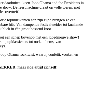
ver daarbuiten, keert Joop Obama and the Presidents in
e show. De feestmachine draait op volle toeren, met
es overtreft!
drie topmuzikanten aan zijn zijde brengen ze een
bare hits. Van dampende festivalweides tot knallende
publiek in één groot hossend koor.
 nog een schep bovenop met een gloednieuwe show!
 van popklassiekers tot rockanthems, van
eys.
Joop Obama rocktwist, waarbij confetti, vonken en
EKKER, maar nog altijd zichzelf!