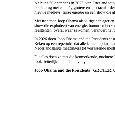
Na bijna 50 optredens in 2025, van Friesland tot 
2026 terug met een nóg grotere en spectaculairder
nieuwe medleys, frisse energie en een show die all
Met frontman Joop Obama als vurige aanjager en 
show die explodeert van energie, humor en herken
feesttenten: overal waar ze komen, verandert het 
In 2026 doen Joop Obama and the Presidents er
Reken op een repertoire dat alle kanten op knalt:
Nederlandstalige meezingers tot verrassende medl
Dit alles doen ze met die kenmerkende, nuchtere 
rook -letterlijk- de lucht in vliegt.
Joop Obama and the Presidents - GROTER, G