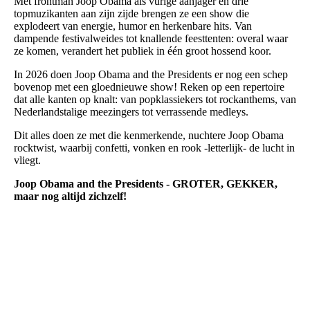
Met frontman Joop Obama als vurige aanjager en drie
topmuzikanten aan zijn zijde brengen ze een show die
explodeert van energie, humor en herkenbare hits. Van
dampende festivalweides tot knallende feesttenten: overal waar
ze komen, verandert het publiek in één groot hossend koor.
In 2026 doen Joop Obama and the Presidents er nog een schep
bovenop met een gloednieuwe show! Reken op een repertoire
dat alle kanten op knalt: van popklassiekers tot rockanthems, van
Nederlandstalige meezingers tot verrassende medleys.
Dit alles doen ze met die kenmerkende, nuchtere Joop Obama
rocktwist, waarbij confetti, vonken en rook -letterlijk- de lucht in
vliegt.
Joop Obama and the Presidents - GROTER, GEKKER,
maar nog altijd zichzelf!