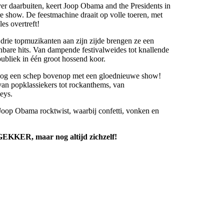
ver daarbuiten, keert Joop Obama and the Presidents in
e show. De feestmachine draait op volle toeren, met
es overtreft!
drie topmuzikanten aan zijn zijde brengen ze een
bare hits. Van dampende festivalweides tot knallende
publiek in één groot hossend koor.
 nog een schep bovenop met een gloednieuwe show!
 van popklassiekers tot rockanthems, van
eys.
Joop Obama rocktwist, waarbij confetti, vonken en
EKKER, maar nog altijd zichzelf!