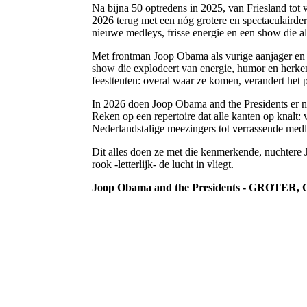
Na bijna 50 optredens in 2025, van Friesland tot 
2026 terug met een nóg grotere en spectaculairder
nieuwe medleys, frisse energie en een show die all
Met frontman Joop Obama als vurige aanjager en 
show die explodeert van energie, humor en herken
feesttenten: overal waar ze komen, verandert het 
In 2026 doen Joop Obama and the Presidents er
Reken op een repertoire dat alle kanten op knalt:
Nederlandstalige meezingers tot verrassende medl
Dit alles doen ze met die kenmerkende, nuchtere 
rook -letterlijk- de lucht in vliegt.
Joop Obama and the Presidents - GROTER, G